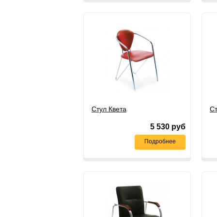
Стул Квета
С
5 530
руб
Подробнее