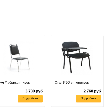
тул Фабрикант хром
Стул ИЗО с пюпитром
3 730
руб
2 760
руб
Подробнее
Подробнее