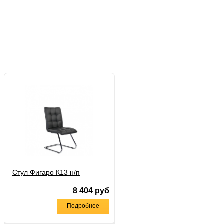
Стул Фигаро К13 н/п
8 404
руб
Подробнее