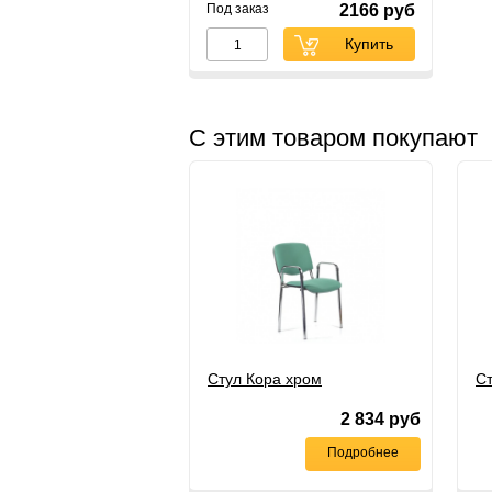
Под заказ
2166 руб
Купить
С этим товаром покупают
Стул Кора хром
С
2 834
руб
Подробнее